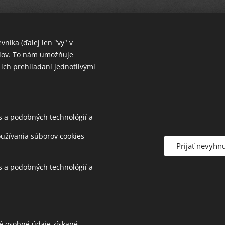
níka (ďalej len "vy" v
eľov. To nám umožňuje
 ich prehliadaní jednotlivými
s a podobných technológií a
oužívania súborov cookies
Prijať nevyhn
s a podobných technológií a
é osobné údaje získané