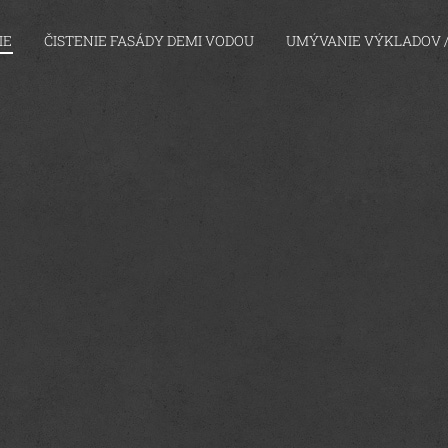
IE
ČISTENIE FASÁDY DEMI VODOU
UMÝVANIE VÝKLADOV /