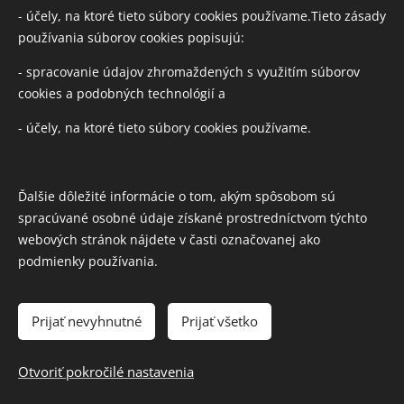
Umývanie výkladov
CELOROČNE
a to aj z vonkajších
- účely, na ktoré tieto súbory cookies používame.Tieto zásady
strán.
používania súborov cookies popisujú:
Ceny dostupné pre každého.
- spracovanie údajov zhromaždených s využitím súborov
cookies a podobných technológií a
Náročný zákazník je výzva, nie prekážka.
- účely, na ktoré tieto súbory cookies používame.
Ďalšie dôležité informácie o tom, akým spôsobom sú
spracúvané osobné údaje získané prostredníctvom týchto
webových stránok nájdete v časti označovanej ako
podmienky používania.
Prijať nevyhnutné
Prijať všetko
BEL Servis s.r.o., Havanská 15, 04013 Košice
Otvoriť pokročilé nastavenia
Cookies