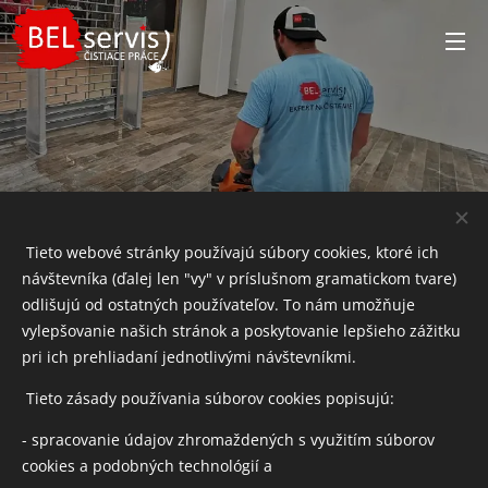
Tieto webové stránky používajú súbory cookies, ktoré ich
návštevníka (ďalej len "vy" v príslušnom gramatickom tvare)
odlišujú od ostatných používateľov. To nám umožňuje
Tím
BEL SERVIS
, tvoria iba kvalifikovaní pracovníci,
vylepšovanie našich stránok a poskytovanie lepšieho zážitku
ktorí majú dlhoročné skúsenosti a disponujú kvalitnou
pri ich prehliadaní jednotlivými návštevníkmi.
prácou so zameraním na detail.
Tieto zásady používania súborov cookies popisujú:
Pri práci používame najmodernejšie technológie šetrné k
- spracovanie údajov zhromaždených s využitím súborov
životnému prostrediu
cookies a podobných technológií a